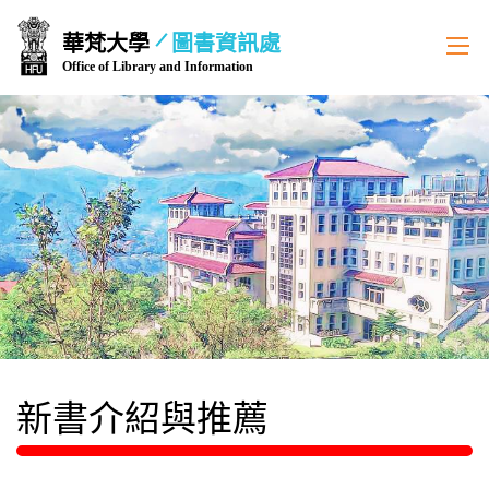
跳
華梵大學
圖書資訊處
到
Office of Library and Information
主
要
內
容
區
新書介紹與推薦