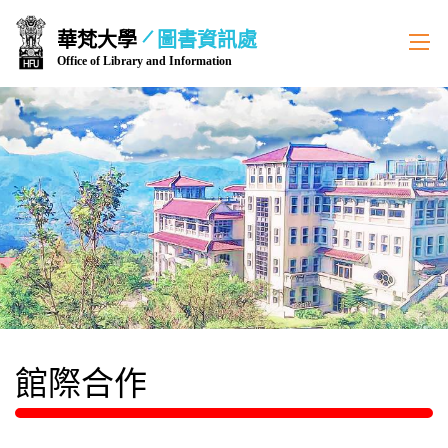
跳
華梵大學
圖書資訊處
到
Office of Library and Information
主
要
內
容
區
館際合作